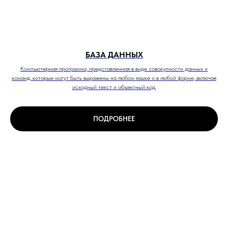
БАЗА ДАННЫХ
Компьютерная программа, представленная в виде совокупности данных и
команд, которые могут быть выражены на любом языке и в любой форме, включая
исходный текст и объектный код.
ПОДРОБНЕЕ