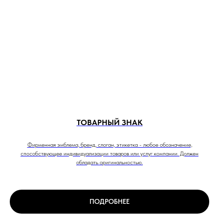
ТОВАРНЫЙ ЗНАК
Фирменная эмблема, бренд, слоган, этикетка - любое обозначение,
способствующее индивидуализации товаров или услуг компании. Должен
обладать оригинальностью.
ПОДРОБНЕЕ