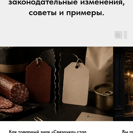
законодательные изменения,
советы и примеры.
Как товарный знак «Связочка» стал
Вы п