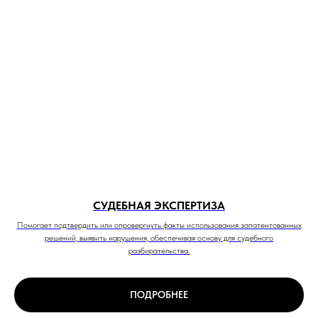
СУДЕБНАЯ ЭКСПЕРТИЗА
Помогает подтвердить или опровергнуть факты использования запатентованных
решений, выявить нарушения, обеспечивая основу для судебного
разбирательства.
ПОДРОБНЕЕ