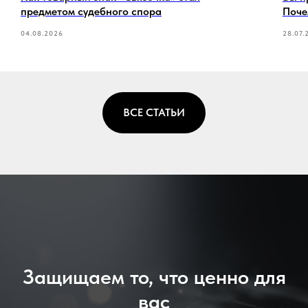
предметом судебного спора
Поче
04.08.2026
28.07.
ВСЕ СТАТЬИ
Защищаем то, что ценно для
вас