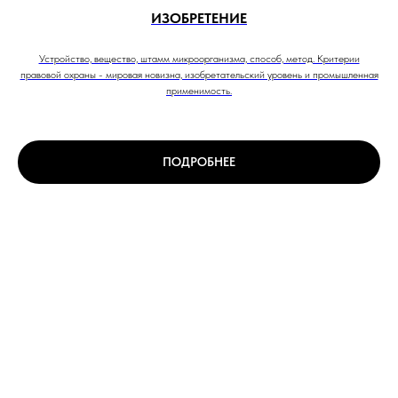
ИЗОБРЕТЕНИЕ
Устройство, вещество, штамм микроорганизма, способ, метод. Критерии
правовой охраны - мировая новизна, изобретательский уровень и промышленная
применимость.
ПОДРОБНЕЕ