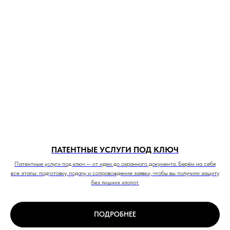
ПАТЕНТНЫЕ УСЛУГИ ПОД КЛЮЧ
Патентные услуги под ключ — от идеи до охранного документа. Берём на себя
все этапы: подготовку, подачу и сопровождение заявки, чтобы вы получили защиту
без лишних хлопот.
ПОДРОБНЕЕ