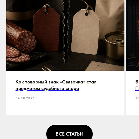
Как товарный знак «Связочка» стал
В
предметом судебного спора
П
04.08.2026
28
ВСЕ СТАТЬИ