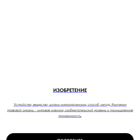
ИЗОБРЕТЕНИЕ
Устройство, вещество, штамм микроорганизма, способ, метод. Критерии
правовой охраны - мировая новизна, изобретательский уровень и промышленная
применимость.