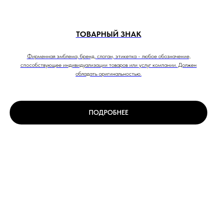
ТОВАРНЫЙ ЗНАК
Фирменная эмблема, бренд, слоган, этикетка - любое обозначение,
способствующее индивидуализации товаров или услуг компании. Должен
обладать оригинальностью.
ПОДРОБНЕЕ