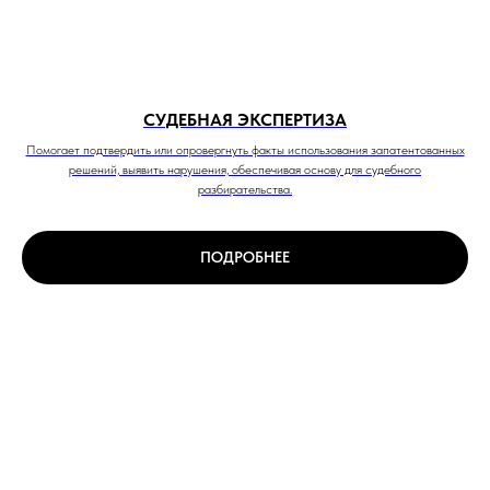
СУДЕБНАЯ ЭКСПЕРТИЗА
Помогает подтвердить или опровергнуть факты использования запатентованных
решений, выявить нарушения, обеспечивая основу для судебного
разбирательства.
ПОДРОБНЕЕ