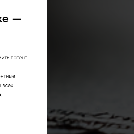
ке —
ить патент
ентные
 всех
.