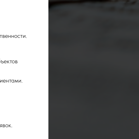
твенности.
бъектов
иентами.
явок.