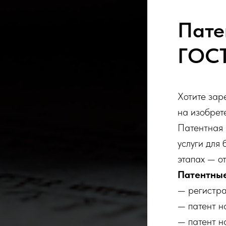
Пате
ГОС
Хотите зар
на изобрет
Патентная
услуги для
этапах — о
Патентные
— регистра
— патент н
— патент н