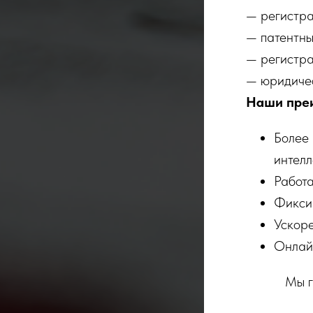
— регистра
— патентны
— регистра
— юридичес
Наши пре
Более 
интелл
Работа
Фикси
Ускоре
Онлайн
Мы г