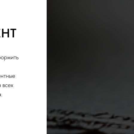
ЕНТ
формить
ентные
 всех
.