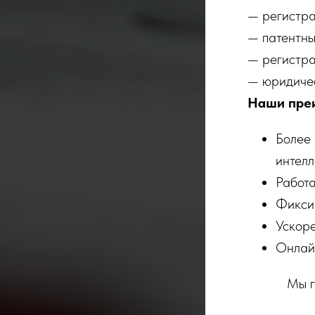
— регистра
— патентны
— регистра
— юридичес
Наши пре
Более 
интелл
Работа
Фикси
Ускоре
Онлайн
Мы г