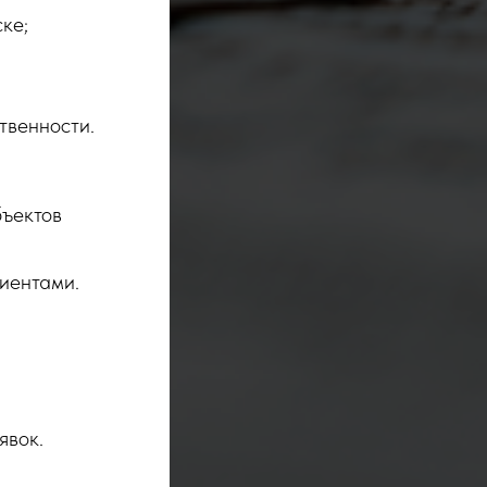
ке;
твенности.
бъектов
иентами.
явок.