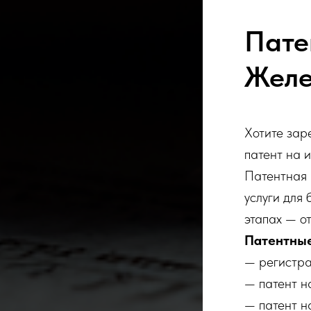
Пате
Желе
Хотите зар
патент на 
Патентная
услуги для
этапах — о
Патентные
— регистра
— патент н
— патент н