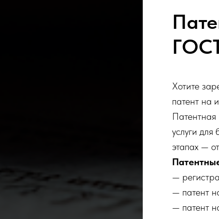
Пате
ГОС
Хотите зар
патент на 
Патентная
услуги для
этапах — о
Патентные
— регистра
— патент н
— патент н