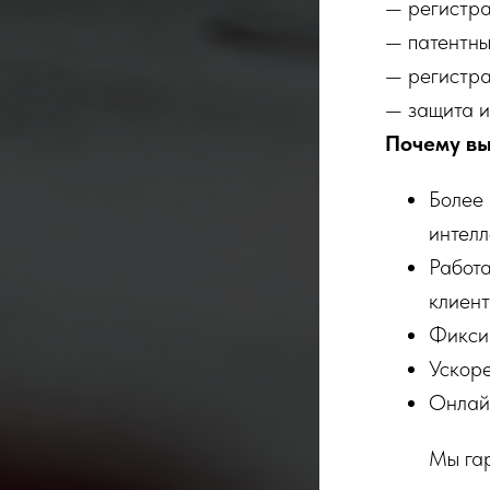
— регистра
— патентны
— регистра
— защита и
Почему вы
Более 
интелл
Работ
клиент
Фикси
Ускоре
Онлайн
Мы гар