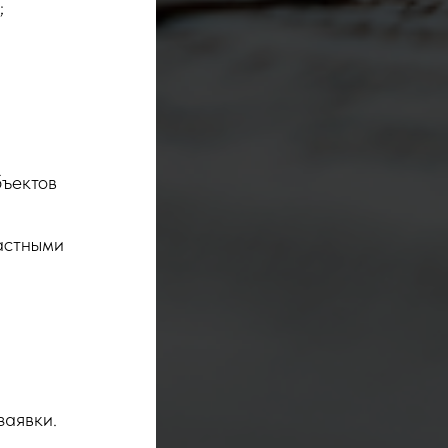
;
бъектов
астными
заявки.