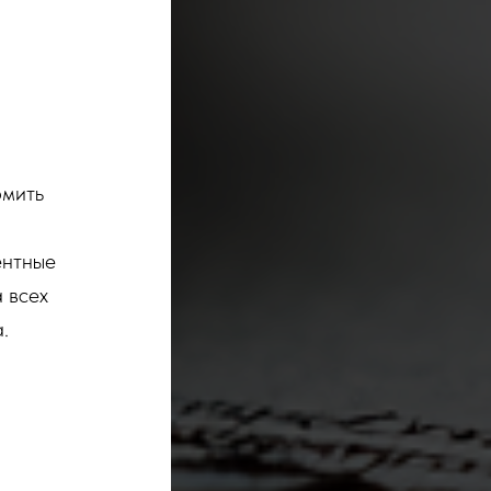
рмить
ентные
 всех
.